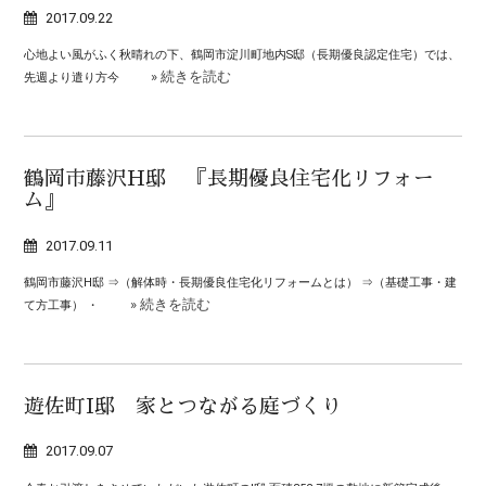
2017.09.22
心地よい風がふく秋晴れの下、鶴岡市淀川町地内S邸（長期優良認定住宅）では、
» 続きを読む
先週より遣り方今
鶴岡市藤沢H邸 『長期優良住宅化リフォー
ム』
2017.09.11
鶴岡市藤沢H邸 ⇒（解体時・長期優良住宅化リフォームとは） ⇒（基礎工事・建
» 続きを読む
て方工事） ・
遊佐町I邸 家とつながる庭づくり
2017.09.07