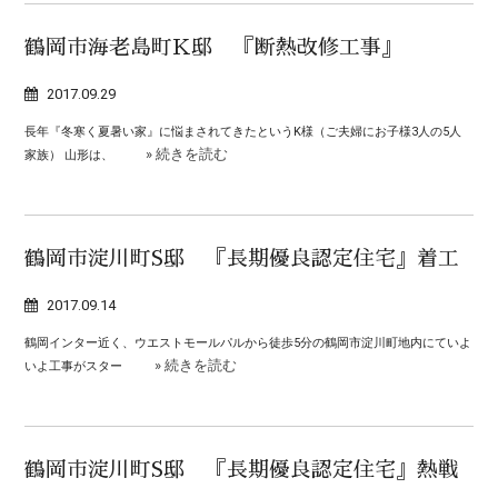
鶴岡市海老島町K邸 『断熱改修工事』
2017.09.29
長年『冬寒く夏暑い家』に悩まされてきたというK様（ご夫婦にお子様3人の5人
» 続きを読む
家族） 山形は、
鶴岡市淀川町S邸 『長期優良認定住宅』着工
2017.09.14
鶴岡インター近く、ウエストモールパルから徒歩5分の鶴岡市淀川町地内にていよ
» 続きを読む
いよ工事がスター
鶴岡市淀川町S邸 『長期優良認定住宅』熱戦