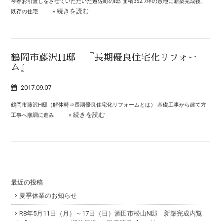
今春お引渡しをさせていただいた遊佐町のI邸 面積352.7坪の敷地に新築完成後、
» 続きを読む
既存の住宅
鶴岡市藤沢H邸 『長期優良住宅化リフォー
ム』
2017.09.07
鶴岡市藤沢H邸（解体時⇒長期優良住宅化リフォームとは） 基礎工事から建て方
» 続きを読む
工事へ順調に進み
最近の投稿
夏季休業のお知らせ
R8年5月11日（月）～17日（日）酒田市松山N邸 新築完成内覧