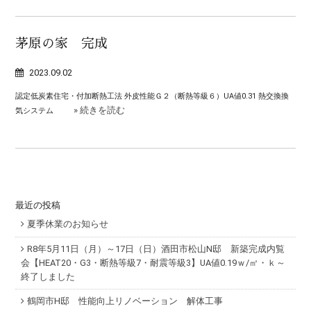
茅原の家 完成
2023.09.02
認定低炭素住宅・付加断熱工法 外皮性能Ｇ２（断熱等級６）UA値0.31 熱交換換
» 続きを読む
気システム
最近の投稿
夏季休業のお知らせ
R8年5月11日（月）～17日（日）酒田市松山N邸 新築完成内覧
会【HEAT20・G3・断熱等級7・耐震等級3】UA値0.19ｗ/㎡・ｋ～
終了しました
鶴岡市H邸 性能向上リノベーション 解体工事