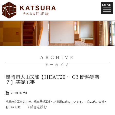
MENU
ARCHIVE
アーカイブ
鶴岡市大山K邸【HEAT20・ G3 断熱等級
７】基礎工事
2023.09.28
地盤改良工事完了後、現在基礎工事へと順調に進んでいます。 . ◎20代ご夫婦と
» 続きを読む
お子様 ◇敷