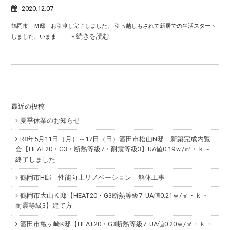
2020.12.07
鶴岡市 Ｍ邸 お引渡し完了しました。 引っ越しもされて新居での生活スタート
» 続きを読む
しました、いまま
最近の投稿
夏季休業のお知らせ
R8年5月11日（月）～17日（日）酒田市松山N邸 新築完成内覧
会【HEAT20・G3・断熱等級7・耐震等級3】UA値0.19ｗ/㎡・ｋ～
終了しました
鶴岡市H邸 性能向上リノベーション 解体工事
鶴岡市大山Ｋ邸【HEAT20・G3断熱等級7 UA値0.21ｗ/㎡・ｋ・
耐震等級3】建て方
酒田市亀ヶ崎K邸【HEAT20・G3断熱等級7 UA値0.20ｗ/㎡・ｋ・