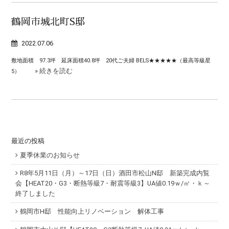
鶴岡市城北町S邸
2022.07.06
敷地面積 97.3坪 延床面積40.8坪 20代ご夫婦 BELS★★★★★（最高等級星
» 続きを読む
5）
最近の投稿
夏季休業のお知らせ
R8年5月11日（月）～17日（日）酒田市松山N邸 新築完成内覧
会【HEAT20・G3・断熱等級7・耐震等級3】UA値0.19ｗ/㎡・ｋ～
終了しました
鶴岡市H邸 性能向上リノベーション 解体工事