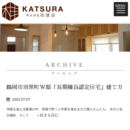
MENU
ARCHIVE
アーカイブ
鶴岡市羽黒町W邸『長期優良認定住宅』建て方
2022.07.07
30度を超える酷暑の中、現場で黙々と作業を進める大工職人さんたち。 水分と塩
» 続きを読む
分補給、そして