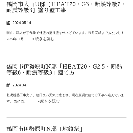
鶴岡市大山U邸【HEAT20・G3・断熱等級7・
耐震等級3】塗り壁工事
2024.05.14
現在、職人が手作業で外壁の塗り壁を仕上げています。来月完成まであと少し！
» 続きを読む
2023年11月
鶴岡市伊勢原町N邸「HEAT20・G2.5・断熱
等級6・耐震等級3」建て方
2024.04.11
基礎断熱工事完了、連日良い天気に恵まれ、現在順調に建て方工事へ進んでいま
» 続きを読む
す。 2月12日
鶴岡市伊勢原町N邸『地鎮祭』