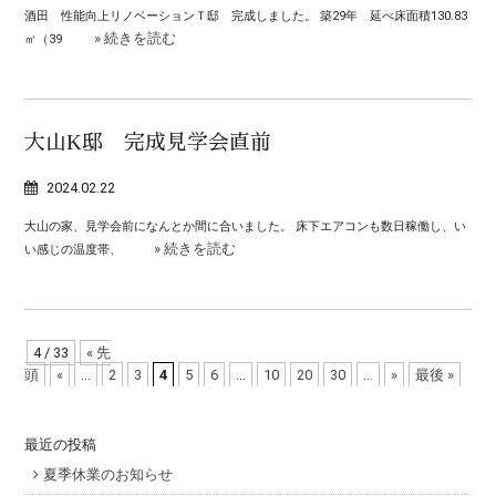
酒田 性能向上リノベーションＴ邸 完成しました。 築29年 延べ床面積130.83
» 続きを読む
㎡（39
大山K邸 完成見学会直前
2024.02.22
大山の家、見学会前になんとか間に合いました。 床下エアコンも数日稼働し、い
» 続きを読む
い感じの温度帯、
4 / 33
« 先
頭
«
...
2
3
4
5
6
...
10
20
30
...
»
最後 »
最近の投稿
夏季休業のお知らせ