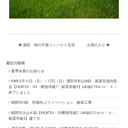
酒田 和の平屋コンパクト住宅
土用の入り
最近の投稿
夏季休業のお知らせ
R8年5月11日（月）～17日（日）酒田市松山N邸 新築完成内覧
会【HEAT20・G3・断熱等級7・耐震等級3】UA値0.19ｗ/㎡・ｋ～
終了しました
鶴岡市H邸 性能向上リノベーション 解体工事
鶴岡市大山Ｋ邸【HEAT20・G3断熱等級7 UA値0.21ｗ/㎡・ｋ・
耐震等級3】建て方