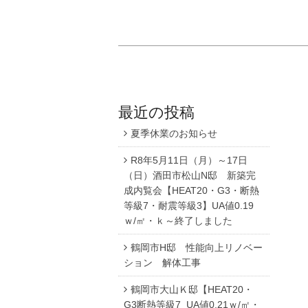
最近の投稿
夏季休業のお知らせ
R8年5月11日（月）～17日
（日）酒田市松山N邸 新築完
成内覧会【HEAT20・G3・断熱
等級7・耐震等級3】UA値0.19
ｗ/㎡・ｋ～終了しました
鶴岡市H邸 性能向上リノベー
ション 解体工事
鶴岡市大山Ｋ邸【HEAT20・
G3断熱等級7 UA値0.21ｗ/㎡・