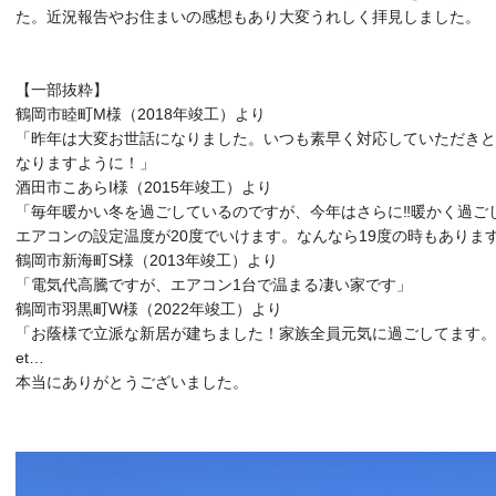
た。近況報告やお住まいの感想もあり大変うれしく拝見しました。
・
・
【一部抜粋】
部・
鶴岡市睦町M様（2018年竣工）より
「昨年は大変お世話になりました。いつも素早く対応していただきとて
なりますように！」
酒田市こあらI様（2015年竣工）より
「毎年暖かい冬を過ごしているのですが、今年はさらに‼暖かく過ご
エアコンの設定温度が20度でいけます。なんなら19度の時もあり
鶴岡市新海町S様（2013年竣工）より
「電気代高騰ですが、エアコン1台で温まる凄い家です」
鶴岡市羽黒町W様（2022年竣工）より
「お蔭様で立派な新居が建ちました！家族全員元気に過ごしてます。
et…
本当にありがとうございました。