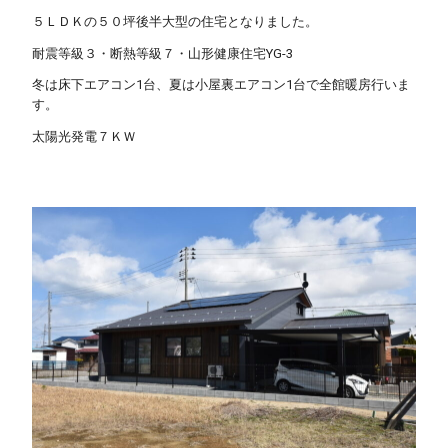
５ＬＤＫの５０坪後半大型の住宅となりました。
耐震等級３・断熱等級７・山形健康住宅YG-3
冬は床下エアコン1台、夏は小屋裏エアコン1台で全館暖房行いま
す。
太陽光発電７ＫＷ