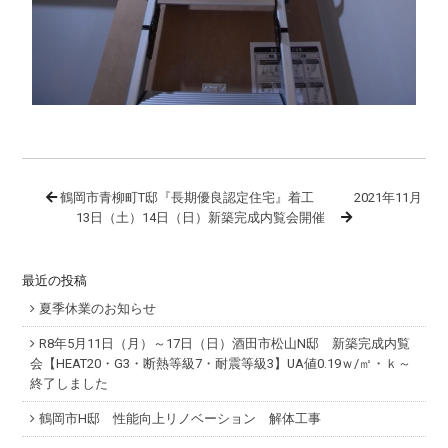
鶴岡市青柳町T邸『長期優良認定住宅』着工
2021年11月
13日（土）14日（日）新築完成内覧会開催
最近の投稿
夏季休業のお知らせ
R8年5月11日（月）～17日（日）酒田市松山N邸 新築完成内覧
会【HEAT20・G3・断熱等級7・耐震等級3】UA値0.19ｗ/㎡・ｋ～
終了しました
鶴岡市H邸 性能向上リノベーション 解体工事