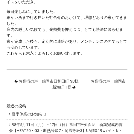
イスをいただき、
毎日楽しみにしていました。
細かい所まで行き届いた打合せのおかげで、理想どおりの家ができま
した。
庄内の厳しい気候でも、光熱費を抑えつつ、とても快適に暮らせま
す。
家が完成した後も、定期的に連絡があり、メンテナンスの面でもとて
も安心しています。
これからも末永くよろしくお願い致します。
お客様の声 鶴岡市日和田町 SB様
お客様の声 鶴岡市
新海町 T様
最近の投稿
夏季休業のお知らせ
R8年5月11日（月）～17日（日）酒田市松山N邸 新築完成内覧
会【HEAT20・G3・断熱等級7・耐震等級3】UA値0.19ｗ/㎡・ｋ～