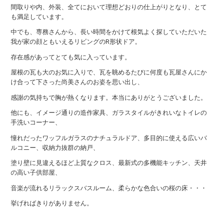
間取りや内、外装、全てにおいて理想どおりの仕上がりとなり、とて
も満足しています。
中でも、専務さんから、長い時間をかけて根気よく探していただいた
我が家の顔ともいえるリビングのR形状ドア。
存在感があってとても気に入っています。
屋根の瓦も大のお気に入りで、瓦を眺めるたびに何度も瓦屋さんにか
け合って下さった尚美さんのお姿を思い出し、
感謝の気持ちで胸が熱くなります。本当にありがとうございました。
他にも、イメージ通りの造作家具、ガラスタイルがきれいなトイレの
手洗いコーナー、
憧れだったワッフルガラスのナチュラルドア、多目的に使える広いバ
ルコニー、収納力抜群の納戸、
塗り壁に見違えるほど上質なクロス、最新式の多機能キッチン、天井
の高い子供部屋、
音楽が流れるリラックスバスルーム、柔らかな色合いの桜の床・・・
挙げればきりがありません。