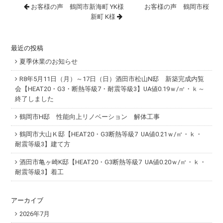
お客様の声 鶴岡市新海町 YK様
お客様の声 鶴岡市桜
新町 K様
最近の投稿
夏季休業のお知らせ
R8年5月11日（月）～17日（日）酒田市松山N邸 新築完成内覧
会【HEAT20・G3・断熱等級7・耐震等級3】UA値0.19ｗ/㎡・ｋ～
終了しました
鶴岡市H邸 性能向上リノベーション 解体工事
鶴岡市大山Ｋ邸【HEAT20・G3断熱等級7 UA値0.21ｗ/㎡・ｋ・
耐震等級3】建て方
酒田市亀ヶ崎K邸【HEAT20・G3断熱等級7 UA値0.20ｗ/㎡・ｋ・
耐震等級3】着工
アーカイブ
2026年7月