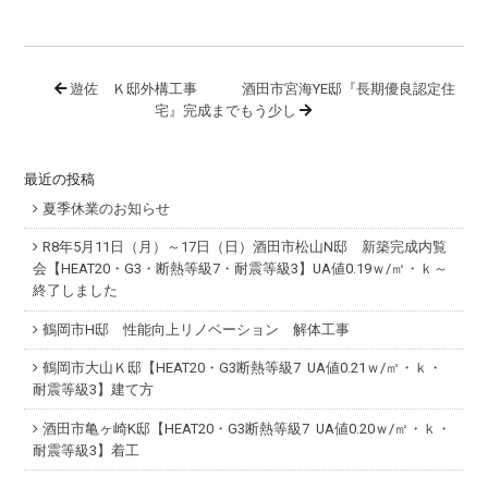
遊佐 Ｋ邸外構工事
酒田市宮海YE邸『長期優良認定住
宅』完成までもう少し
最近の投稿
夏季休業のお知らせ
R8年5月11日（月）～17日（日）酒田市松山N邸 新築完成内覧
会【HEAT20・G3・断熱等級7・耐震等級3】UA値0.19ｗ/㎡・ｋ～
終了しました
鶴岡市H邸 性能向上リノベーション 解体工事
鶴岡市大山Ｋ邸【HEAT20・G3断熱等級7 UA値0.21ｗ/㎡・ｋ・
耐震等級3】建て方
酒田市亀ヶ崎K邸【HEAT20・G3断熱等級7 UA値0.20ｗ/㎡・ｋ・
耐震等級3】着工