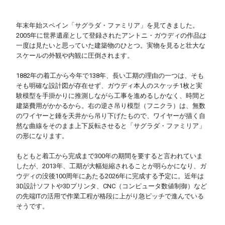
年末年始スペイン「サグラダ・ファミリア」を見てきました。
2005年に世界遺産として登録されたアントニ・ガウディの作品は
一度は見たいと思っていた建築物のひとつ。実物を見ると壮大な
スケールの外観や内観に圧倒されます。
・
1882年の着工から今年で138年、長い工期の理由の一つは、そも
そも明確な設計図が存在せず、ガウディ本人のスケッチ1枚と実
験模型を手掛かりに推測しながら工事を進めるしかなく、時間と
建築費用がかかるから。右の逆さ吊り模型（フニクラ）は、無数
のワイヤーと錘を天井から吊り下げたもので、ワイヤーが描く自
然な曲線をそのまま上下反転させると「サグラダ・ファミリア」
の形になります。
・
もともと着工から完成まで300年の期間を要すると言われていま
したが、2013年、工期が大幅短縮されることが明らかになり、ガ
ウディの没後100周年にあたる2026年に完成する予定に。近年は
3D設計ソフトや3Dプリンタ、CNC（コンピュータ数値制御）など
の先端ITの活用で作業工程が格段に上がり急ピッチで進んでいる
そうです。